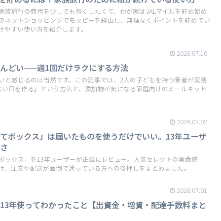
家族旅行の費用を少しでも軽くしたくて、わが家はJALマイルを貯め始め
のネットショッピングでモッピーを経由し、無理なくポイントを貯めてい
けやすい使い方を紹介します。
2026.07.10
んどい——週1回だけラクにする方法
いと感じるのは当然です。この記事では、2人の子どもを持つ筆者が実践
ない日を作る」という方法と、添加物が気になる家庭向けのミールキット
2026.07.02
てボックス」は届いたものを使うだけでいい。13年ユーザ
得さ
ボックス」を13年ユーザーが正直にレビュー。人気セレクトの実食感
け、注文や配送が面倒で迷っている方への後押しをまとめました。
2026.07.01
13年使ってわかったこと【出資金・増資・配達手数料まと