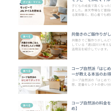
ポイ活・マイル
子どもの成長で高くなった
ました。楽天市場など普段
る実体験と、初心者でも続
共働きのご飯作りがし
食べる
共働きでご飯作りがしんど
している「週1回だけ考え
活用法を紹介しています。
コープ自然派「はじめ
食べる
ーが教える本当のお
コープ自然派の「はじめて
想、定番セレクトの使い分
コープ自然派の料金を
食べる
め】