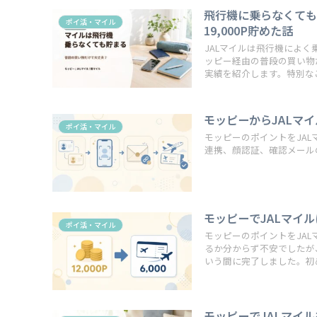
飛行機に乗らなくても
ポイ活・マイル
19,000P貯めた話
JALマイルは飛行機によ
ッピー経由の普段の買い物だ
実績を紹介します。特別な
モッピーからJALマ
ポイ活・マイル
モッピーのポイントをJA
連携、顔認証、確認メール
モッピーでJALマイ
ポイ活・マイル
モッピーのポイントをJA
るか分からず不安でしたが
いう間に完了しました。初
モッピーでJALマイ