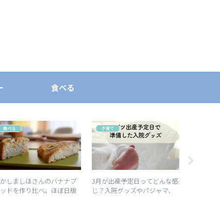
ー
食べる
食べる
子育て
食べる
なかしましほさんのバナナブ
3月が出産予定日ってどんな感
なかしま
レッドを作り比べ。ほぼ日版
じ？入院グッズやパジャマ、
と白崎さ
ときょうの料理版、どちらが
退院着、赤ちゃんの服装は？
作りやすい？