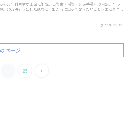
みを13年利用者が正直に解説。出資金・増資・配達手数料の内訳、引っ
験、10万円引き出した話など、加入前に知っておきたいことをまとめまし
2026.06.30
のページ
次
…
23
へ