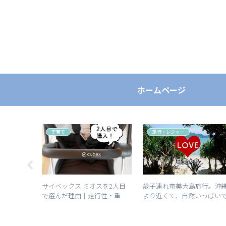
ホームページ
子育て
旅行・レジャー
ナ式ネント
サイベックス ミオスを2人目
歳子連れ奄美大島旅行。沖
践すべき理
で選んだ理由｜走行性・重
より近くて、自然いっぱい
言葉（個人
さ・デメリットも正直レビュ
のんびりできた話
ー