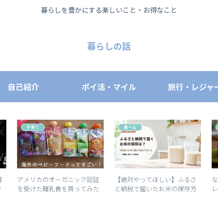
暮らしを豊かにする楽しいこと・お得なこと
暮らしの話
自己紹介
ポイ活・マイル
旅行・レジャ
子育て
食べる
縄
アメリカのオーガニック認証
【絶対やってほしい】ふるさ
で
を受けた離乳食を買ってみた
と納税で届いたお米の保存方
ので紹介します。海外のベビ
法
ーフードってすごい。