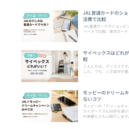
JAL普通カードのシ
ポイ活・マイル
活費で比較
JAL普通カードのショッ
ベースで比較。楽天カードと
サイベックスはどれ
子育て
較
こんにちは。マリコメです
した。でも、いざ自分が選ぶ番
モッピーのドリームキ
ポイ活・マイル
ないコツ
モッピーの「ドリームキャ
カイボーナス4,500Pを受
の実績とともに紹介します