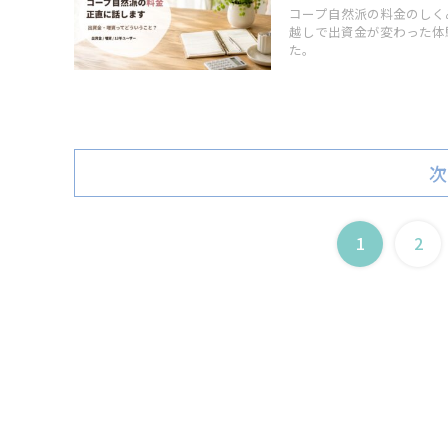
コープ自然派の料金のしく
越しで出資金が変わった体
た。
次
1
2