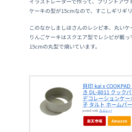
イラストレーターで作って、プリントアウ
ケーキの型が15cmなので、すこしギリギ
このなかしましほさんのレシピ本、丸いケー
りんごケーキはスクエア型でレシピが載っ
15cmの丸型で焼いています。
貝印 kai x COOK
き DL-8011 クッ
デコレーションケーキ
子 タルト ホームパ
posted with
カエレバ
楽天市場
Amazon