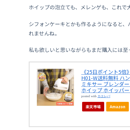
ホイップの泡立ても、メレンゲも、これで
シフォンケーキとかも作るようになると、
れませんね。
私も欲しいと思いながらもまだ購入には至
《25日ポイント5倍》
H01-W送料無料 ハ
ミキサー ブレンダー
ホイップ ホイッパー
posted with
カエレバ
楽天市場
Amazon