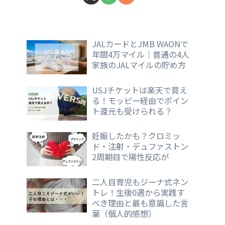
JALカードとJMB WAONで
年間4万マイル｜普通の4人
家族のJALマイルの貯め方
USJチケットは楽天で買え
る！モッピー経由でポイン
ト還元も受けられる？
妊娠したかも？クロミッ
ド・注射・デュファストン
2周期目で陽性反応が
二人目育児もジーナ式ネン
トレ！生後0週から実践す
べき理由と最も意識した言
葉（個人的感想）