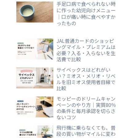
手足口病で食べられない時
に作った幼児向けメニュー
｜口が痛い時に食べやすか
ったもの
JAL普通カードのショッピ
ングマイル・プレミアムは
必要？入る・入らないを生
活費で比較
サイベックスはどれがい
い？ミオス・メリオ・リベ
ルを旧ミオス使用者目線で
比較
モッピーのドリームキャン
ペーンのやり方｜実質80％
の条件と毎月承認を切らさ
ないコツ
飛行機に乗らなくても、普
段の買い物がマイルに変わ