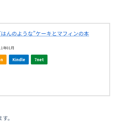
ごはんのような”ケーキとマフィンの本
1年01月
on
Kindle
7net
ます。