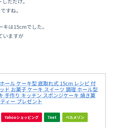
トしただけ。
リですね。
キは15cmでした。
ていますが
PAD ホール ケーキ型 底取れ式 15cm レシピ 付
クパッド お菓子 ケーキ スイーツ 調理 ホール型
 手作り キッチン スポンジケーキ 焼き菓
ーティー プレゼント
Yahooショッピング
7net
ベルメゾン