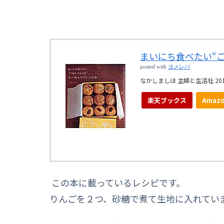
まいにち食べたい“
posted with
ヨメレバ
なかしましほ 主婦と生活社 201
楽天ブックス
Amaz
この本に載っているレシピです。
りんごを２つ、砂糖で煮て生地に入れてい