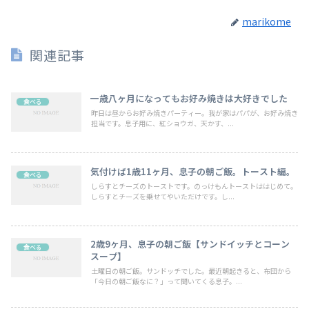
marikome
関連記事
一歳八ヶ月になってもお好み焼きは大好きでした
食べる
昨日は昼からお好み焼きパーティー。我が家はパパが、お好み焼き
担当です。息子用に、紅ショウガ、天かす、...
気付けば1歳11ヶ月、息子の朝ご飯。トースト編。
食べる
しらすとチーズのトーストです。のっけもんトーストははじめて。
しらすとチーズを乗せてやいただけです。し...
2歳9ヶ月、息子の朝ご飯【サンドイッチとコーン
食べる
スープ】
土曜日の朝ご飯。サンドッチでした。最近朝起きると、布団から
「今日の朝ご飯なに？」って聞いてくる息子。...