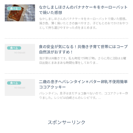
なかしましほさんのバナナケーキをホーローバット
食べる
で焼いた感想
なかしましほさんのバナナケーキをホーローバットで焼いた感想。
焼き色、薄く焼いたときの食べやすさ、子どもとのおでかけおやつ
として持ち運びやすかった点をまとめます。
食の安全が気になる！共働き子育て世帯にはコープ
食べる
自然派がおすすめ！
我が家は共働きです。私も時短で9時17時。さらに月に2回は土曜
日出勤とまあまあな時間仕事をしておりま...
二歳の息子へバレンタイン＊バター卵乳不使用簡単
食べる
ココアクッキー
バレンタイン。息子はまだチョコ食べないので、ココアクッキー作
りました。レシピは白崎さんのレシピです。...
スポンサーリンク