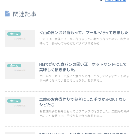
関連記事
＜山の日＞お弁当もって、プールへ行ってきました
食べる
山の日は、家族でプールに行きました。朝から行ったので、お弁当
持って…あがってからだとバタバタするから...
HMで焼いた食パンの固い耳。ホットサンドにして
食べる
美味しく頂きました。
ホームベーカリーで焼いた食パンの耳、どうしていますか？そのま
ま一緒に食べているのでしょうか。我が家で...
二歳のお弁当作りで参考にした手づかみOK！なレ
食べる
シピたち
お友達親子とお弁当もってピクニックに行きました。二歳児のお弁
当。こんな感じで、手づかみで食べれるもの...