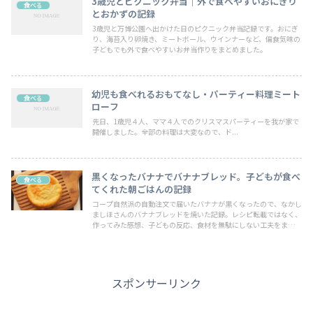
3歳児とピクニック弁当｜外で食べやすいおにぎり
食べる
とおかずの記録
3歳児と万博公園へ出かけた日のピクニック弁当記録です。おにぎ
り、海苔入り卵焼き、ミートボール、ウインナーなど、偏食気味の
子どもでも外で食べやすいお弁当作りをまとめました。
幼児も食べれるおもてなし・パーティー料理ミート
食べる
ローフ
先日、1歳児４人、ママ４人でのクリスマスパーティーを我が家で
開催しました。全部の料理は大変なので、ド...
黒くなったバナナでバナナブレッド。子どもが食べ
食べる
てくれた朝ごはんの記録
コープ自然派の自動注文で届いたバナナが黒くなったので、なかし
ましほさんのバナナブレッドを焼いた記録。レシピ転載ではなく、
作ってみた感想、子どもの反応、食材を無駄にしない工夫をまとめ
ました。
スポンサーリンク