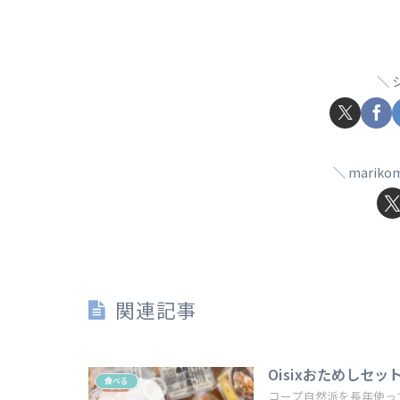
marik
関連記事
Oisixおためしセ
食べる
コープ自然派を長年使って