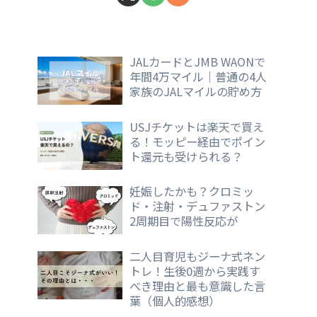
JALカードとJMB WAONで
年間4万マイル｜普通の4人
家族のJALマイルの貯め方
USJチケットは楽天で買え
る！モッピー経由でポイン
ト還元も受けられる？
妊娠したかも？クロミッ
ド・注射・デュファストン
2周期目で陽性反応が
二人目育児もジーナ式ネン
トレ！生後0週から実践す
べき理由と最も意識した言
葉（個人的感想）