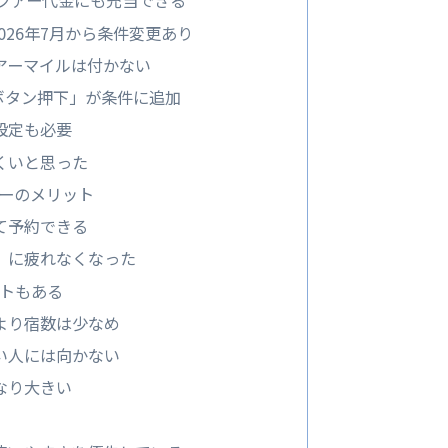
、ツアー代金にも充当できる
026年7月から条件変更あり
アーマイルは付かない
録ボタン押下」が条件に追加
設定も必要
くいと思った
アーのメリット
て予約できる
」に疲れなくなった
ットもある
より宿数は少なめ
い人には向かない
なり大きい