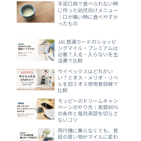
手足口病で食べられない時
に作った幼児向けメニュー
｜口が痛い時に食べやすか
ったもの
JAL普通カードのショッピ
ングマイル・プレミアムは
必要？入る・入らないを生
活費で比較
サイベックスはどれがい
い？ミオス・メリオ・リベ
ルを旧ミオス使用者目線で
比較
モッピーのドリームキャン
ペーンのやり方｜実質80％
の条件と毎月承認を切らさ
ないコツ
飛行機に乗らなくても、普
段の買い物がマイルに変わ